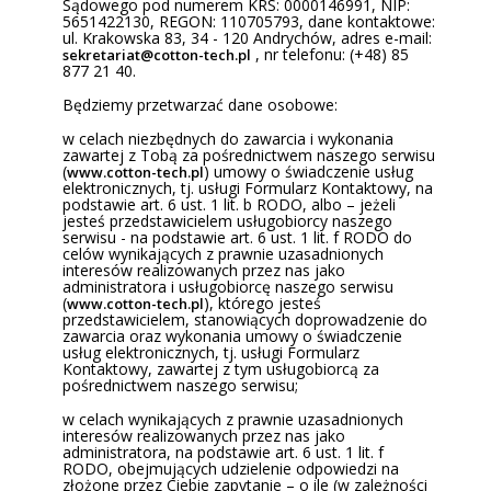
Sądowego pod numerem KRS: 0000146991, NIP:
5651422130, REGON: 110705793, dane kontaktowe:
ul. Krakowska 83, 34 - 120 Andrychów, adres e-mail:
, nr telefonu: (+48) 85
sekretariat@cotton-tech.pl
877 21 40.
Będziemy przetwarzać dane osobowe:
w celach niezbędnych do zawarcia i wykonania
zawartej z Tobą za pośrednictwem naszego serwisu
(
) umowy o świadczenie usług
www.cotton-tech.pl
elektronicznych, tj. usługi Formularz Kontaktowy, na
podstawie art. 6 ust. 1 lit. b RODO, albo – jeżeli
jesteś przedstawicielem usługobiorcy naszego
serwisu - na podstawie art. 6 ust. 1 lit. f RODO do
celów wynikających z prawnie uzasadnionych
interesów realizowanych przez nas jako
administratora i usługobiorcę naszego serwisu
(
), którego jesteś
www.cotton-tech.pl
przedstawicielem, stanowiących doprowadzenie do
zawarcia oraz wykonania umowy o świadczenie
usług elektronicznych, tj. usługi Formularz
Kontaktowy, zawartej z tym usługobiorcą za
pośrednictwem naszego serwisu;
w celach wynikających z prawnie uzasadnionych
interesów realizowanych przez nas jako
administratora, na podstawie art. 6 ust. 1 lit. f
RODO, obejmujących udzielenie odpowiedzi na
złożone przez Ciebie zapytanie – o ile (w zależności